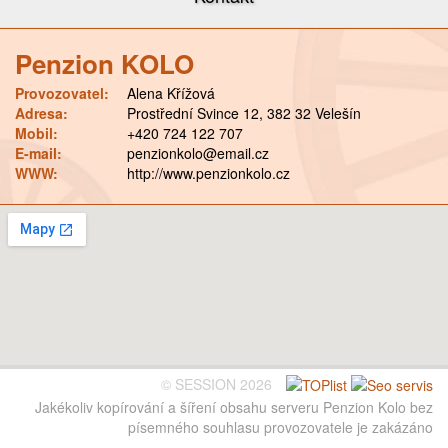
Penzion KOLO
Provozovatel:
Alena Křížová
Adresa:
Prostřední Svince 12, 382 32 Velešín
Mobil:
+420 724 122 707
E-mail:
penzionkolo@email.cz
WWW:
http://www.penzionkolo.cz
© SESSION 2026
Jakékoliv kopírování a šíření obsahu serveru Penzion Kolo bez
písemného souhlasu provozovatele je zakázáno