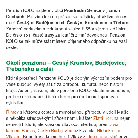
Penzion KOLO najdete v obci
Prostřední Svince v jižních
Čechách
. Penzion leží na průsečíku turisticky atraktivních cest
mezi
Českými Budějovicemi
,
Českým Krumlovem a Třeboní
.
Zároveň nedaleko mezinárodní silnice E 55 a sjezdu z dálnice
D3 číslo 151, časté trasy za letní či zimní dovolenou. Penzion
KOLO se tak může stát místem příjemného odpočinku na Vaší
cestě.
Okolí penzionu – Český Krumlov, Budějovice,
Třeboňsko a další
Klidné prostředí Penzionu KOLO je dobrým výchozím bodem pro
Vaše budoucí výlety ať už za přírodou, kulturou nebo historií
kraje. Autem, vlakem, ale v penzionu KOLO, vlastním pohonem,
protože okolí nabízí ideální terén pro rodinnou i sportovní
cyklistiku.
Římov
s křížovou cestou a mimořádnou přírodou v údolí Malše
s několika středověkýmí zříceninami, klášter
Zlatá Koruna
nejen
se svojí historií, ale krásnou vltavskou stezkou, přes
Dívčí
kámen
,
Boršov
,
České Budějovice
až k zámku
Hluboká nad
Vltavou
. Nebo trasa kolem horní Vltavy z
Lipna
, přes klášter ve