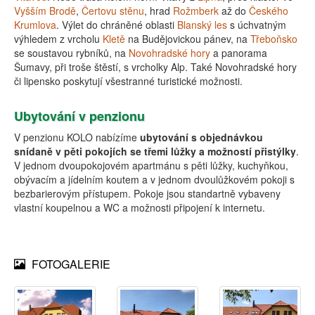
Vyšším Brodě
,
Čertovu stěnu
, hrad
Rožmberk
až do
Českého
Krumlova
. Výlet do chráněné oblasti
Blanský les
s úchvatným
výhledem z vrcholu
Kletě
na Budějovickou pánev, na
Třeboňsko
se soustavou rybníků, na
Novohradské hory
a panorama
Šumavy, při troše štěstí, s vrcholky Alp. Také Novohradské hory
či lipensko poskytují všestranné turistické možnosti.
Ubytování v penzionu
V penzionu KOLO nabízíme
ubytování s objednávkou
snídaně v pěti pokojích se třemi lůžky a možností přistýlky
.
V jednom dvoupokojovém apartmánu s pěti lůžky, kuchyňkou,
obývacím a jídelním koutem a v jednom dvoulůžkovém pokoji s
bezbarierovým přístupem. Pokoje jsou standartně vybaveny
vlastní koupelnou a WC a možnosti připojení k internetu.
FOTOGALERIE